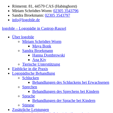
Zum
Römerstr. 81, 44579 CAS (Habinghorst)
Inhalt
Miriam Schrödter-Worm:
02305 3543796
springen
Sandra Broekmann:
02305 3543797
info@logobile.de
logobile – Logopädie in Castrop-Rauxel
logobile
logopädische
Über logobile
–
Praxisgemeinschaft
Miriam Schrödter-Worm
Logopädie
Broekmann
Maya Bonk
in
&
Sandra Broekmann
Castrop-
Schrödter-
Hanna Dombrowski
Rauxel
Worm
Ana Kiy
GbR
Tierische Unterstützung
Einblicke in die Praxis
Logopädische Behandlung
Schlucken
Behandlungen des Schluckens bei Erwachsenen
Sprechen
Behandlungen des Sprechens bei Kindern
Sprache
Behandlungen der Sprache bei Kindern
Stimme
Zusätzliche Leistungen