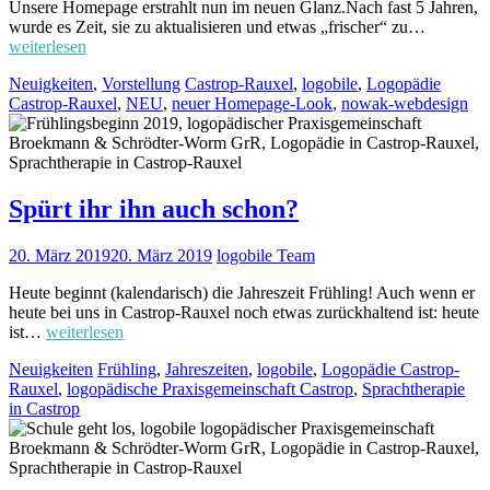
Unsere Homepage erstrahlt nun im neuen Glanz.Nach fast 5 Jahren,
wurde es Zeit, sie zu aktualisieren und etwas „frischer“ zu…
weiterlesen
Neuigkeiten
,
Vorstellung
Castrop-Rauxel
,
logobile
,
Logopädie
Castrop-Rauxel
,
NEU
,
neuer Homepage-Look
,
nowak-webdesign
Spürt ihr ihn auch schon?
20. März 2019
20. März 2019
logobile Team
Heute beginnt (kalendarisch) die Jahreszeit Frühling! Auch wenn er
heute bei uns in Castrop-Rauxel noch etwas zurückhaltend ist: heute
ist…
weiterlesen
Neuigkeiten
Frühling
,
Jahreszeiten
,
logobile
,
Logopädie Castrop-
Rauxel
,
logopädische Praxisgemeinschaft Castrop
,
Sprachtherapie
in Castrop