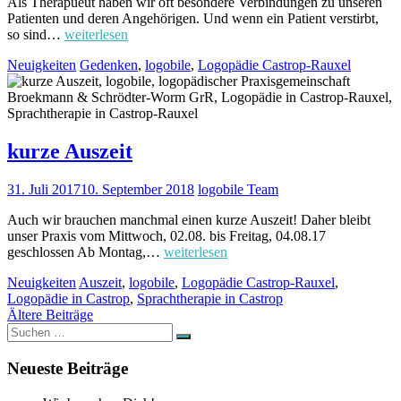
Als Therapueut haben wir oft besondere Verbindungen zu unseren
Patienten und deren Angehörigen. Und wenn ein Patient verstirbt,
so sind…
weiterlesen
Neuigkeiten
Gedenken
,
logobile
,
Logopädie Castrop-Rauxel
kurze Auszeit
31. Juli 2017
10. September 2018
logobile Team
Auch wir brauchen manchmal einen kurze Auszeit! Daher bleibt
unser Praxis vom Mittwoch, 02.08. bis Freitag, 04.08.17
geschlossen Ab Montag,…
weiterlesen
Neuigkeiten
Auszeit
,
logobile
,
Logopädie Castrop-Rauxel
,
Logopädie in Castrop
,
Sprachtherapie in Castrop
Beitragsnavigation
Ältere Beiträge
Suchen
Suchen
nach:
Neueste Beiträge