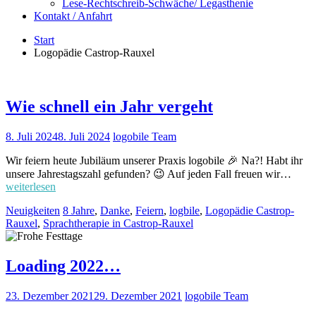
Lese-Rechtschreib-Schwäche/ Legasthenie
Kontakt / Anfahrt
Start
Logopädie Castrop-Rauxel
Wie schnell ein Jahr vergeht
8. Juli 2024
8. Juli 2024
logobile Team
Wir feiern heute Jubiläum unserer Praxis logobile 🎉 Na?! Habt ihr
unsere Jahrestagszahl gefunden? 😉 Auf jeden Fall freuen wir…
weiterlesen
Neuigkeiten
8 Jahre
,
Danke
,
Feiern
,
logbile
,
Logopädie Castrop-
Rauxel
,
Sprachtherapie in Castrop-Rauxel
Loading 2022…
23. Dezember 2021
29. Dezember 2021
logobile Team