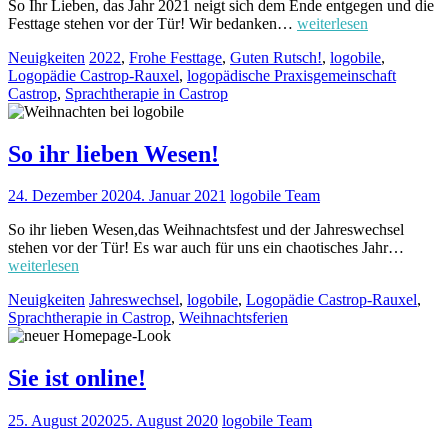
So Ihr Lieben, das Jahr 2021 neigt sich dem Ende entgegen und die
Festtage stehen vor der Tür! Wir bedanken…
weiterlesen
Neuigkeiten
2022
,
Frohe Festtage
,
Guten Rutsch!
,
logobile
,
Logopädie Castrop-Rauxel
,
logopädische Praxisgemeinschaft
Castrop
,
Sprachtherapie in Castrop
So ihr lieben Wesen!
24. Dezember 2020
4. Januar 2021
logobile Team
So ihr lieben Wesen,das Weihnachtsfest und der Jahreswechsel
stehen vor der Tür! Es war auch für uns ein chaotisches Jahr…
weiterlesen
Neuigkeiten
Jahreswechsel
,
logobile
,
Logopädie Castrop-Rauxel
,
Sprachtherapie in Castrop
,
Weihnachtsferien
Sie ist online!
25. August 2020
25. August 2020
logobile Team