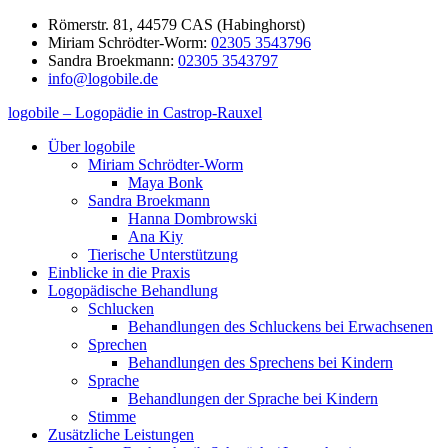
Zum
Römerstr. 81, 44579 CAS (Habinghorst)
Inhalt
Miriam Schrödter-Worm:
02305 3543796
springen
Sandra Broekmann:
02305 3543797
info@logobile.de
logobile – Logopädie in Castrop-Rauxel
logobile
logopädische
Über logobile
–
Praxisgemeinschaft
Miriam Schrödter-Worm
Logopädie
Broekmann
Maya Bonk
in
&
Sandra Broekmann
Castrop-
Schrödter-
Hanna Dombrowski
Rauxel
Worm
Ana Kiy
GbR
Tierische Unterstützung
Einblicke in die Praxis
Logopädische Behandlung
Schlucken
Behandlungen des Schluckens bei Erwachsenen
Sprechen
Behandlungen des Sprechens bei Kindern
Sprache
Behandlungen der Sprache bei Kindern
Stimme
Zusätzliche Leistungen