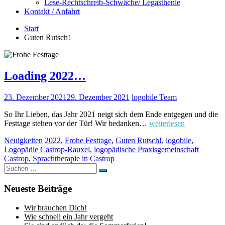
Lese-Rechtschreib-Schwäche/ Legasthenie
Kontakt / Anfahrt
Start
Guten Rutsch!
Loading 2022…
23. Dezember 2021
29. Dezember 2021
logobile Team
So Ihr Lieben, das Jahr 2021 neigt sich dem Ende entgegen und die
Festtage stehen vor der Tür! Wir bedanken…
weiterlesen
Neuigkeiten
2022
,
Frohe Festtage
,
Guten Rutsch!
,
logobile
,
Logopädie Castrop-Rauxel
,
logopädische Praxisgemeinschaft
Castrop
,
Sprachtherapie in Castrop
Suchen
Suchen
nach:
Neueste Beiträge
Wir brauchen Dich!
Wie schnell ein Jahr vergeht