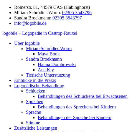
Zum
Römerstr. 81, 44579 CAS (Habinghorst)
Inhalt
Miriam Schrödter-Worm:
02305 3543796
springen
Sandra Broekmann:
02305 3543797
info@logobile.de
logobile – Logopädie in Castrop-Rauxel
logobile
logopädische
Über logobile
–
Praxisgemeinschaft
Miriam Schrödter-Worm
Logopädie
Broekmann
Maya Bonk
in
&
Sandra Broekmann
Castrop-
Schrödter-
Hanna Dombrowski
Rauxel
Worm
Ana Kiy
GbR
Tierische Unterstützung
Einblicke in die Praxis
Logopädische Behandlung
Schlucken
Behandlungen des Schluckens bei Erwachsenen
Sprechen
Behandlungen des Sprechens bei Kindern
Sprache
Behandlungen der Sprache bei Kindern
Stimme
Zusätzliche Leistungen