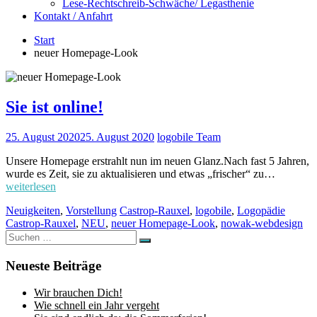
Lese-Rechtschreib-Schwäche/ Legasthenie
Kontakt / Anfahrt
Start
neuer Homepage-Look
Sie ist online!
25. August 2020
25. August 2020
logobile Team
Unsere Homepage erstrahlt nun im neuen Glanz.Nach fast 5 Jahren,
wurde es Zeit, sie zu aktualisieren und etwas „frischer“ zu…
weiterlesen
Neuigkeiten
,
Vorstellung
Castrop-Rauxel
,
logobile
,
Logopädie
Castrop-Rauxel
,
NEU
,
neuer Homepage-Look
,
nowak-webdesign
Suchen
Suchen
nach:
Neueste Beiträge
Wir brauchen Dich!
Wie schnell ein Jahr vergeht