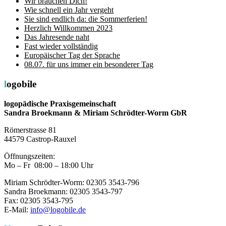
Wir brauchen Dich!
Wie schnell ein Jahr vergeht
Sie sind endlich da: die Sommerferien!
Herzlich Willkommen 2023
Das Jahresende naht
Fast wieder vollständig
Europäischer Tag der Sprache
08.07. für uns immer ein besonderer Tag
logobile
logopädische Praxisgemeinschaft
Sandra Broekmann & Miriam Schrödter-Worm GbR
Römerstrasse 81
44579 Castrop-Rauxel
Öffnungszeiten:
Mo – Fr 08:00 – 18:00 Uhr
Miriam Schrödter-Worm: 02305 3543-796
Sandra Broekmann: 02305 3543-797
Fax: 02305 3543-795
E-Mail:
info@logobile.de