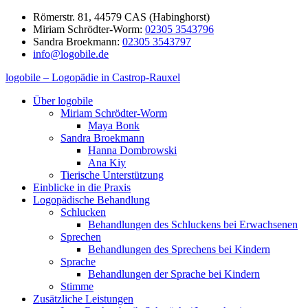
Zum
Römerstr. 81, 44579 CAS (Habinghorst)
Inhalt
Miriam Schrödter-Worm:
02305 3543796
springen
Sandra Broekmann:
02305 3543797
info@logobile.de
logobile – Logopädie in Castrop-Rauxel
logobile
logopädische
Über logobile
–
Praxisgemeinschaft
Miriam Schrödter-Worm
Logopädie
Broekmann
Maya Bonk
in
&
Sandra Broekmann
Castrop-
Schrödter-
Hanna Dombrowski
Rauxel
Worm
Ana Kiy
GbR
Tierische Unterstützung
Einblicke in die Praxis
Logopädische Behandlung
Schlucken
Behandlungen des Schluckens bei Erwachsenen
Sprechen
Behandlungen des Sprechens bei Kindern
Sprache
Behandlungen der Sprache bei Kindern
Stimme
Zusätzliche Leistungen