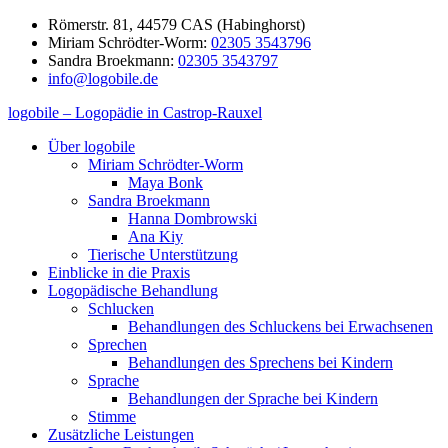
Zum
Römerstr. 81, 44579 CAS (Habinghorst)
Inhalt
Miriam Schrödter-Worm:
02305 3543796
springen
Sandra Broekmann:
02305 3543797
info@logobile.de
logobile – Logopädie in Castrop-Rauxel
logobile
logopädische
Über logobile
–
Praxisgemeinschaft
Miriam Schrödter-Worm
Logopädie
Broekmann
Maya Bonk
in
&
Sandra Broekmann
Castrop-
Schrödter-
Hanna Dombrowski
Rauxel
Worm
Ana Kiy
GbR
Tierische Unterstützung
Einblicke in die Praxis
Logopädische Behandlung
Schlucken
Behandlungen des Schluckens bei Erwachsenen
Sprechen
Behandlungen des Sprechens bei Kindern
Sprache
Behandlungen der Sprache bei Kindern
Stimme
Zusätzliche Leistungen