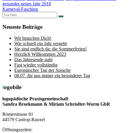
Beitragsnavigation
gesundes neues Jahr 2018
Karneval-Fasching
Suchen
Suchen
nach:
Neueste Beiträge
Wir brauchen Dich!
Wie schnell ein Jahr vergeht
Sie sind endlich da: die Sommerferien!
Herzlich Willkommen 2023
Das Jahresende naht
Fast wieder vollständig
Europäischer Tag der Sprache
08.07. für uns immer ein besonderer Tag
logobile
logopädische Praxisgemeinschaft
Sandra Broekmann & Miriam Schrödter-Worm GbR
Römerstrasse 81
44579 Castrop-Rauxel
Öffnungszeiten: