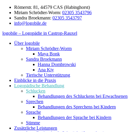
Zum
Römerstr. 81, 44579 CAS (Habinghorst)
Inhalt
Miriam Schrödter-Worm:
02305 3543796
springen
Sandra Broekmann:
02305 3543797
info@logobile.de
logobile – Logopädie in Castrop-Rauxel
logobile
logopädische
Über logobile
–
Praxisgemeinschaft
Miriam Schrödter-Worm
Logopädie
Broekmann
Maya Bonk
in
&
Sandra Broekmann
Castrop-
Schrödter-
Hanna Dombrowski
Rauxel
Worm
Ana Kiy
GbR
Tierische Unterstützung
Einblicke in die Praxis
Logopädische Behandlung
Schlucken
Behandlungen des Schluckens bei Erwachsenen
Sprechen
Behandlungen des Sprechens bei Kindern
Sprache
Behandlungen der Sprache bei Kindern
Stimme
Zusätzliche Leistungen