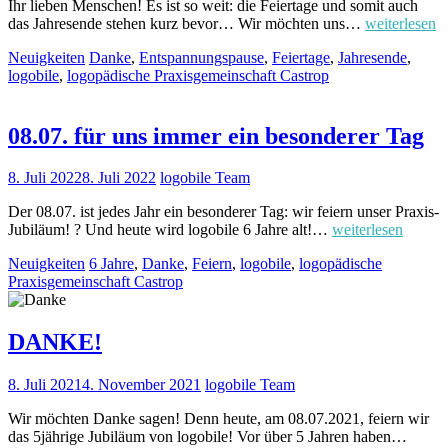
Ihr lieben Menschen! Es ist so weit: die Feiertage und somit auch
das Jahresende stehen kurz bevor… Wir möchten uns…
weiterlesen
Neuigkeiten
Danke
,
Entspannungspause
,
Feiertage
,
Jahresende
,
logobile
,
logopädische Praxisgemeinschaft Castrop
08.07. für uns immer ein besonderer Tag
8. Juli 2022
8. Juli 2022
logobile Team
Der 08.07. ist jedes Jahr ein besonderer Tag: wir feiern unser Praxis-
Jubiläum! ? Und heute wird logobile 6 Jahre alt!…
weiterlesen
Neuigkeiten
6 Jahre
,
Danke
,
Feiern
,
logobile
,
logopädische
Praxisgemeinschaft Castrop
DANKE!
8. Juli 2021
4. November 2021
logobile Team
Wir möchten Danke sagen! Denn heute, am 08.07.2021, feiern wir
das 5jährige Jubiläum von logobile! Vor über 5 Jahren haben…