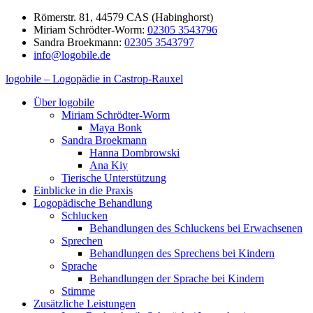
Zum
Römerstr. 81, 44579 CAS (Habinghorst)
Inhalt
Miriam Schrödter-Worm:
02305 3543796
springen
Sandra Broekmann:
02305 3543797
info@logobile.de
logobile – Logopädie in Castrop-Rauxel
logobile
logopädische
Über logobile
–
Praxisgemeinschaft
Miriam Schrödter-Worm
Logopädie
Broekmann
Maya Bonk
in
&
Sandra Broekmann
Castrop-
Schrödter-
Hanna Dombrowski
Rauxel
Worm
Ana Kiy
GbR
Tierische Unterstützung
Einblicke in die Praxis
Logopädische Behandlung
Schlucken
Behandlungen des Schluckens bei Erwachsenen
Sprechen
Behandlungen des Sprechens bei Kindern
Sprache
Behandlungen der Sprache bei Kindern
Stimme
Zusätzliche Leistungen