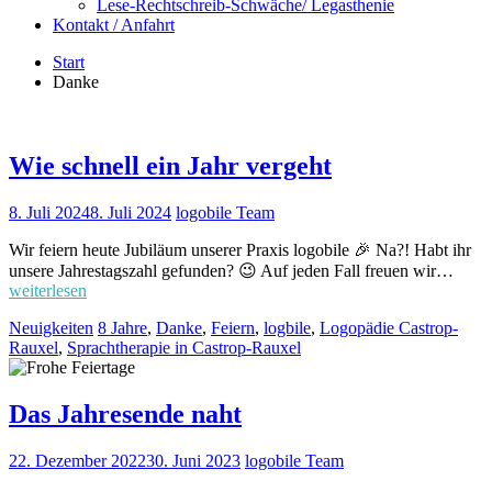
Lese-Rechtschreib-Schwäche/ Legasthenie
Kontakt / Anfahrt
Start
Danke
Wie schnell ein Jahr vergeht
8. Juli 2024
8. Juli 2024
logobile Team
Wir feiern heute Jubiläum unserer Praxis logobile 🎉 Na?! Habt ihr
unsere Jahrestagszahl gefunden? 😉 Auf jeden Fall freuen wir…
weiterlesen
Neuigkeiten
8 Jahre
,
Danke
,
Feiern
,
logbile
,
Logopädie Castrop-
Rauxel
,
Sprachtherapie in Castrop-Rauxel
Das Jahresende naht
22. Dezember 2022
30. Juni 2023
logobile Team