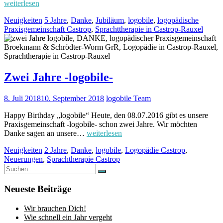
weiterlesen
Neuigkeiten
5 Jahre
,
Danke
,
Jubiläum
,
logobile
,
logopädische
Praxisgemeinschaft Castrop
,
Sprachttherapie in Castrop-Rauxel
Zwei Jahre -logobile-
8. Juli 2018
10. September 2018
logobile Team
Happy Birthday „logobile“ Heute, den 08.07.2016 gibt es unsere
Praxisgemeinschaft -logobile- schon zwei Jahre. Wir möchten
Danke sagen an unsere…
weiterlesen
Neuigkeiten
2 Jahre
,
Danke
,
logobile
,
Logopädie Castrop
,
Neuerungen
,
Sprachtherapie Castrop
Suchen
Suchen
nach:
Neueste Beiträge
Wir brauchen Dich!
Wie schnell ein Jahr vergeht