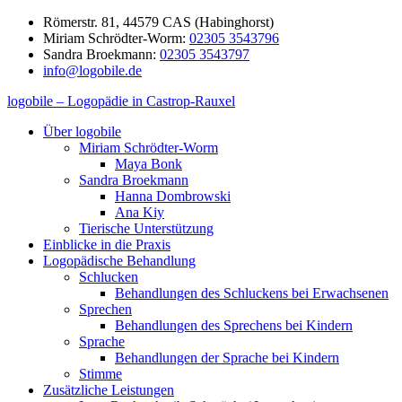
Zum
Römerstr. 81, 44579 CAS (Habinghorst)
Inhalt
Miriam Schrödter-Worm:
02305 3543796
springen
Sandra Broekmann:
02305 3543797
info@logobile.de
logobile – Logopädie in Castrop-Rauxel
logobile
logopädische
Über logobile
–
Praxisgemeinschaft
Miriam Schrödter-Worm
Logopädie
Broekmann
Maya Bonk
in
&
Sandra Broekmann
Castrop-
Schrödter-
Hanna Dombrowski
Rauxel
Worm
Ana Kiy
GbR
Tierische Unterstützung
Einblicke in die Praxis
Logopädische Behandlung
Schlucken
Behandlungen des Schluckens bei Erwachsenen
Sprechen
Behandlungen des Sprechens bei Kindern
Sprache
Behandlungen der Sprache bei Kindern
Stimme
Zusätzliche Leistungen