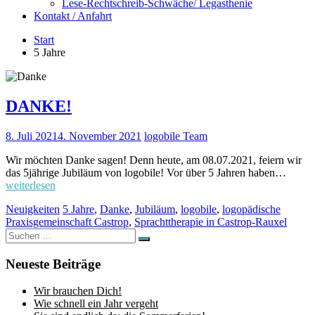
Lese-Rechtschreib-Schwäche/ Legasthenie
Kontakt / Anfahrt
Start
5 Jahre
DANKE!
8. Juli 2021
4. November 2021
logobile Team
Wir möchten Danke sagen! Denn heute, am 08.07.2021, feiern wir
das 5jährige Jubiläum von logobile! Vor über 5 Jahren haben…
weiterlesen
Neuigkeiten
5 Jahre
,
Danke
,
Jubiläum
,
logobile
,
logopädische
Praxisgemeinschaft Castrop
,
Sprachttherapie in Castrop-Rauxel
Suchen
Suchen
nach:
Neueste Beiträge
Wir brauchen Dich!
Wie schnell ein Jahr vergeht