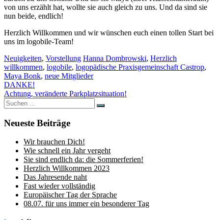
von uns erzählt hat, wollte sie auch gleich zu uns. Und da sind sie
nun beide, endlich!
Herzlich Willkommen und wir wünschen euch einen tollen Start bei
uns im logobile-Team!
Neuigkeiten
,
Vorstellung
Hanna Dombrowski
,
Herzlich
willkommen
,
logobile
,
logopädische Praxisgemeinschaft Castrop
,
Maya Bonk
,
neue Mitglieder
Beitragsnavigation
DANKE!
Achtung, veränderte Parkplatzsituation!
Suchen
Suchen
nach:
Neueste Beiträge
Wir brauchen Dich!
Wie schnell ein Jahr vergeht
Sie sind endlich da: die Sommerferien!
Herzlich Willkommen 2023
Das Jahresende naht
Fast wieder vollständig
Europäischer Tag der Sprache
08.07. für uns immer ein besonderer Tag