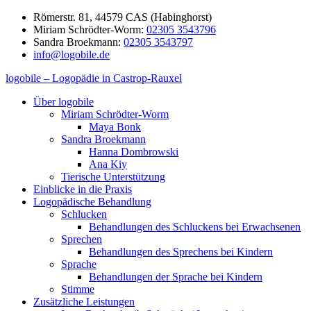
Zum
Römerstr. 81, 44579 CAS (Habinghorst)
Inhalt
Miriam Schrödter-Worm:
02305 3543796
springen
Sandra Broekmann:
02305 3543797
info@logobile.de
logobile – Logopädie in Castrop-Rauxel
logobile
logopädische
Über logobile
–
Praxisgemeinschaft
Miriam Schrödter-Worm
Logopädie
Broekmann
Maya Bonk
in
&
Sandra Broekmann
Castrop-
Schrödter-
Hanna Dombrowski
Rauxel
Worm
Ana Kiy
GbR
Tierische Unterstützung
Einblicke in die Praxis
Logopädische Behandlung
Schlucken
Behandlungen des Schluckens bei Erwachsenen
Sprechen
Behandlungen des Sprechens bei Kindern
Sprache
Behandlungen der Sprache bei Kindern
Stimme
Zusätzliche Leistungen