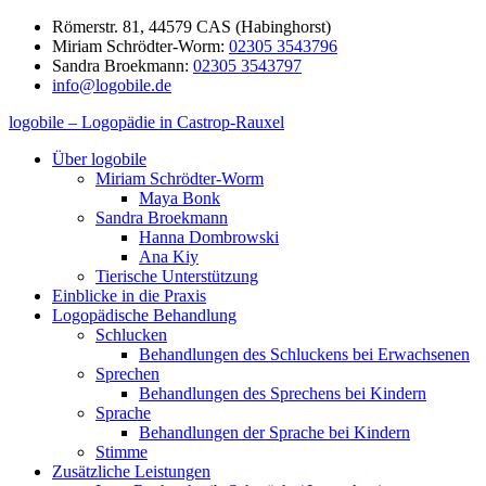
Zum
Römerstr. 81, 44579 CAS (Habinghorst)
Inhalt
Miriam Schrödter-Worm:
02305 3543796
springen
Sandra Broekmann:
02305 3543797
info@logobile.de
logobile – Logopädie in Castrop-Rauxel
logobile
logopädische
Über logobile
–
Praxisgemeinschaft
Miriam Schrödter-Worm
Logopädie
Broekmann
Maya Bonk
in
&
Sandra Broekmann
Castrop-
Schrödter-
Hanna Dombrowski
Rauxel
Worm
Ana Kiy
GbR
Tierische Unterstützung
Einblicke in die Praxis
Logopädische Behandlung
Schlucken
Behandlungen des Schluckens bei Erwachsenen
Sprechen
Behandlungen des Sprechens bei Kindern
Sprache
Behandlungen der Sprache bei Kindern
Stimme
Zusätzliche Leistungen