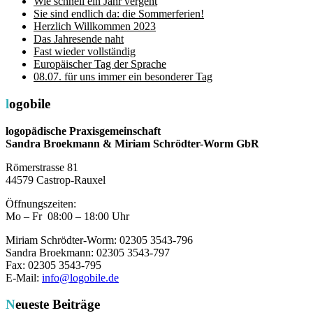
Wie schnell ein Jahr vergeht
Sie sind endlich da: die Sommerferien!
Herzlich Willkommen 2023
Das Jahresende naht
Fast wieder vollständig
Europäischer Tag der Sprache
08.07. für uns immer ein besonderer Tag
logobile
logopädische Praxisgemeinschaft
Sandra Broekmann & Miriam Schrödter-Worm GbR
Römerstrasse 81
44579 Castrop-Rauxel
Öffnungszeiten:
Mo – Fr 08:00 – 18:00 Uhr
Miriam Schrödter-Worm: 02305 3543-796
Sandra Broekmann: 02305 3543-797
Fax: 02305 3543-795
E-Mail:
info@logobile.de
Neueste Beiträge