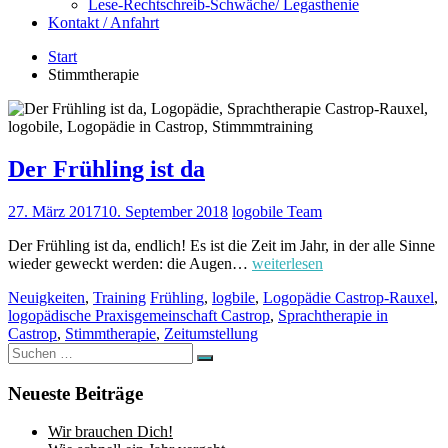
Lese-Rechtschreib-Schwäche/ Legasthenie
Kontakt / Anfahrt
Start
Stimmtherapie
Der Frühling ist da
27. März 2017
10. September 2018
logobile Team
Der Frühling ist da, endlich! Es ist die Zeit im Jahr, in der alle Sinne
wieder geweckt werden: die Augen…
weiterlesen
Neuigkeiten
,
Training
Frühling
,
logbile
,
Logopädie Castrop-Rauxel
,
logopädische Praxisgemeinschaft Castrop
,
Sprachtherapie in
Castrop
,
Stimmtherapie
,
Zeitumstellung
Suchen
Suchen
nach:
Neueste Beiträge
Wir brauchen Dich!