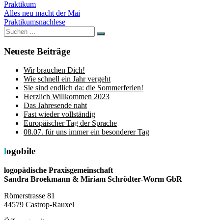
Praktikum
Beitragsnavigation
Alles neu macht der Mai
Praktikumsnachlese
Suchen
Suchen
nach:
Neueste Beiträge
Wir brauchen Dich!
Wie schnell ein Jahr vergeht
Sie sind endlich da: die Sommerferien!
Herzlich Willkommen 2023
Das Jahresende naht
Fast wieder vollständig
Europäischer Tag der Sprache
08.07. für uns immer ein besonderer Tag
logobile
logopädische Praxisgemeinschaft
Sandra Broekmann & Miriam Schrödter-Worm GbR
Römerstrasse 81
44579 Castrop-Rauxel