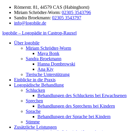
Zum
Römerstr. 81, 44579 CAS (Habinghorst)
Inhalt
Miriam Schrödter-Worm:
02305 3543796
springen
Sandra Broekmann:
02305 3543797
info@logobile.de
logobile – Logopädie in Castrop-Rauxel
logobile
logopädische
Über logobile
–
Praxisgemeinschaft
Miriam Schrödter-Worm
Logopädie
Broekmann
Maya Bonk
in
&
Sandra Broekmann
Castrop-
Schrödter-
Hanna Dombrowski
Rauxel
Worm
Ana Kiy
GbR
Tierische Unterstützung
Einblicke in die Praxis
Logopädische Behandlung
Schlucken
Behandlungen des Schluckens bei Erwachsenen
Sprechen
Behandlungen des Sprechens bei Kindern
Sprache
Behandlungen der Sprache bei Kindern
Stimme
Zusätzliche Leistungen