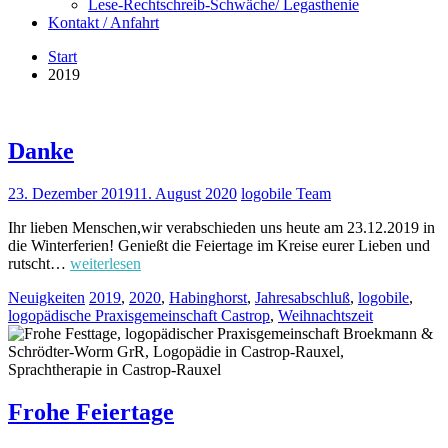
Lese-Rechtschreib-Schwäche/ Legasthenie
Kontakt / Anfahrt
Start
2019
Danke
23. Dezember 2019
11. August 2020
logobile Team
Ihr lieben Menschen,wir verabschieden uns heute am 23.12.2019 in
die Winterferien! Genießt die Feiertage im Kreise eurer Lieben und
rutscht…
weiterlesen
Neuigkeiten
2019
,
2020
,
Habinghorst
,
Jahresabschluß
,
logobile
,
logopädische Praxisgemeinschaft Castrop
,
Weihnachtszeit
Frohe Feiertage