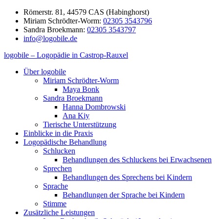
Zum
Römerstr. 81, 44579 CAS (Habinghorst)
Inhalt
Miriam Schrödter-Worm:
02305 3543796
springen
Sandra Broekmann:
02305 3543797
info@logobile.de
logobile – Logopädie in Castrop-Rauxel
logobile
logopädische
Über logobile
–
Praxisgemeinschaft
Miriam Schrödter-Worm
Logopädie
Broekmann
Maya Bonk
in
&
Sandra Broekmann
Castrop-
Schrödter-
Hanna Dombrowski
Rauxel
Worm
Ana Kiy
GbR
Tierische Unterstützung
Einblicke in die Praxis
Logopädische Behandlung
Schlucken
Behandlungen des Schluckens bei Erwachsenen
Sprechen
Behandlungen des Sprechens bei Kindern
Sprache
Behandlungen der Sprache bei Kindern
Stimme
Zusätzliche Leistungen