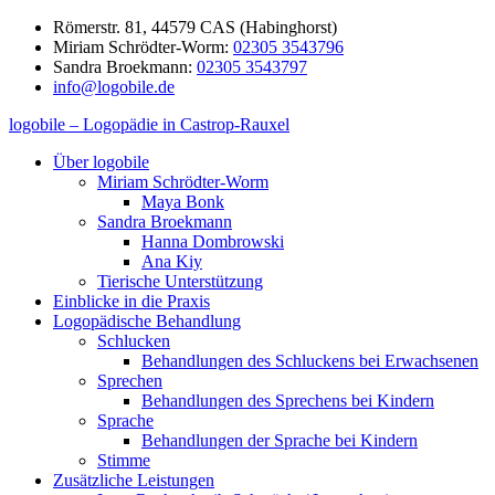
Zum
Römerstr. 81, 44579 CAS (Habinghorst)
Inhalt
Miriam Schrödter-Worm:
02305 3543796
springen
Sandra Broekmann:
02305 3543797
info@logobile.de
logobile – Logopädie in Castrop-Rauxel
logobile
logopädische
Über logobile
–
Praxisgemeinschaft
Miriam Schrödter-Worm
Logopädie
Broekmann
Maya Bonk
in
&
Sandra Broekmann
Castrop-
Schrödter-
Hanna Dombrowski
Rauxel
Worm
Ana Kiy
GbR
Tierische Unterstützung
Einblicke in die Praxis
Logopädische Behandlung
Schlucken
Behandlungen des Schluckens bei Erwachsenen
Sprechen
Behandlungen des Sprechens bei Kindern
Sprache
Behandlungen der Sprache bei Kindern
Stimme
Zusätzliche Leistungen