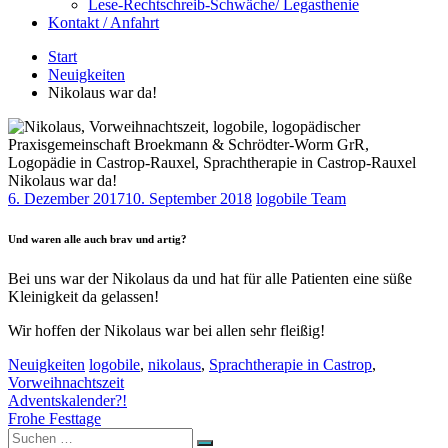
Lese-Rechtschreib-Schwäche/ Legasthenie
Kontakt / Anfahrt
Start
Neuigkeiten
Nikolaus war da!
Nikolaus war da!
6. Dezember 2017
10. September 2018
logobile Team
Und waren alle auch brav und artig?
Bei uns war der Nikolaus da und hat für alle Patienten eine süße
Kleinigkeit da gelassen!
Wir hoffen der Nikolaus war bei allen sehr fleißig!
Neuigkeiten
logobile
,
nikolaus
,
Sprachtherapie in Castrop
,
Vorweihnachtszeit
Beitragsnavigation
Adventskalender?!
Frohe Festtage
Suchen