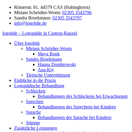
Zum
Römerstr. 81, 44579 CAS (Habinghorst)
Inhalt
Miriam Schrödter-Worm:
02305 3543796
springen
Sandra Broekmann:
02305 3543797
info@logobile.de
logobile – Logopädie in Castrop-Rauxel
logobile
logopädische
Über logobile
–
Praxisgemeinschaft
Miriam Schrödter-Worm
Logopädie
Broekmann
Maya Bonk
in
&
Sandra Broekmann
Castrop-
Schrödter-
Hanna Dombrowski
Rauxel
Worm
Ana Kiy
GbR
Tierische Unterstützung
Einblicke in die Praxis
Logopädische Behandlung
Schlucken
Behandlungen des Schluckens bei Erwachsenen
Sprechen
Behandlungen des Sprechens bei Kindern
Sprache
Behandlungen der Sprache bei Kindern
Stimme
Zusätzliche Leistungen